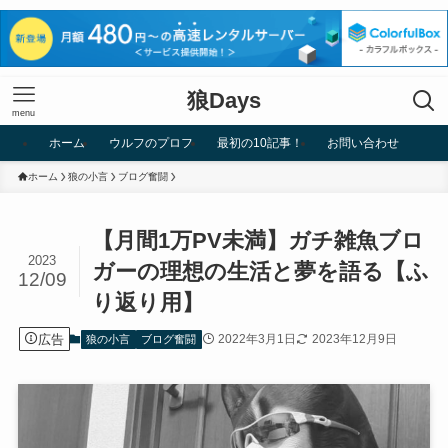
狼Days
menu
ホーム
ウルフのプロフ
最初の10記事！
お問い合わせ
ホーム
狼の小言
ブログ奮闘
【月間1万PV未満】ガチ雑魚ブロ
2023
ガーの理想の生活と夢を語る【ふ
12/09
り返り用】
広告
2022年3月1日
2023年12月9日
狼の小言
ブログ奮闘