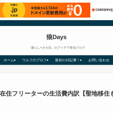
狼Days
「暮らし×オタ活」のアイデア発信ブログ
ホーム
ウルフのプロフ
最初の10記事！
お問い合わせ
津在住フリーターの生活費内訳【聖地移住