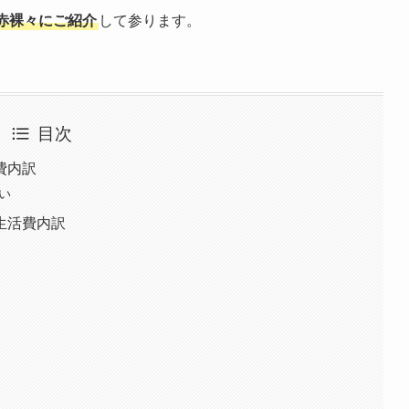
赤裸々にご紹介
して参ります。
目次
費内訳
い
生活費内訳