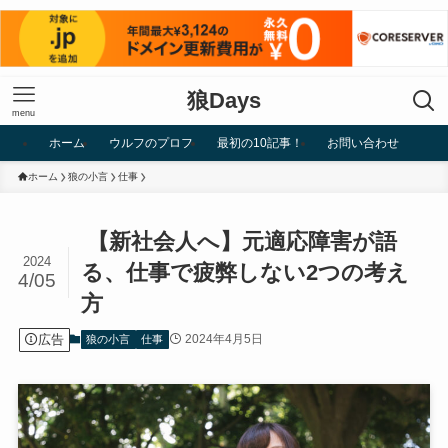
狼Days
menu
ホーム
ウルフのプロフ
最初の10記事！
お問い合わせ
ホーム
狼の小言
仕事
【新社会人へ】元適応障害が語
2024
る、仕事で疲弊しない2つの考え
4/05
方
広告
2024年4月5日
狼の小言
仕事