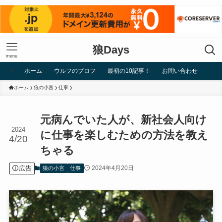
狼Days
menu
ホーム
ウルフのプロフ
最初の10記事！
お問い合わせ
ホーム
狼の小言
仕事
元病んでいた人が、新社会人向け
2024
に仕事を楽しむための方法を教え
4/20
ちゃる
広告
2024年4月20日
狼の小言
仕事