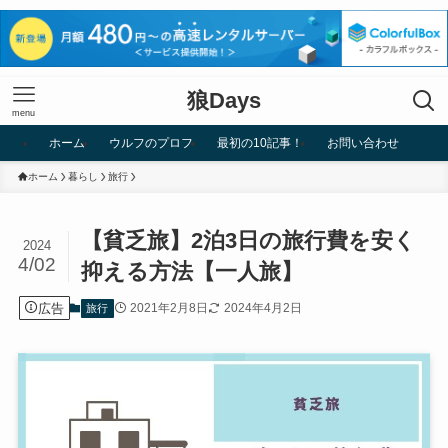
狼Days
menu
ホーム
ウルフのプロフ
最初の10記事！
お問い合わせ
ホーム
暮らし
旅行
【貧乏旅】2泊3日の旅行費を安く
2024
4/02
抑える方法【一人旅】
広告
2021年2月8日
2024年4月2日
旅行