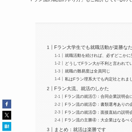
Fラン大学生でも就職活動が楽勝なた
就職活動を続ければ、必ずどこかに
どうしてFラン大が不利と言われて
就職の難易度は全員同じ
私はFラン理系大でも内定社とれま
Fラン大流、就活のしかた
Fラン流の就活①：合同企業説明会
Fラン流の就活②：書類選考ありの
Fラン流の就活③：面接直結の説明
Fラン流の主勝④：大企業はなるべ
まとめ：就活は楽勝です