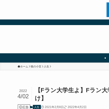
ホーム
狼の小言
人生
【Fラン大学生よ】Fラン
2022
4/02
け】
広告
2021年2月8日
2022年4月2日
人生