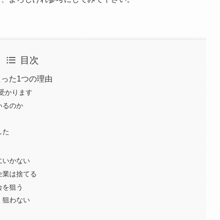
目次
った1つの理由
受かります
いるのか
した
にいかない
企業は捨てる
会を狙う
く狙わない