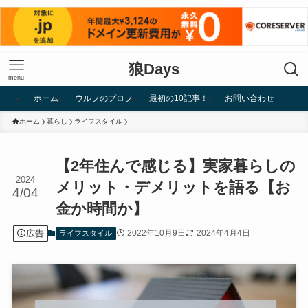
狼Days
menu
ホーム
ウルフのプロフ
最初の10記事！
お問い合わせ
ホーム
暮らし
ライフスタイル
【2年住んで感じる】実家暮らしの
2024
メリット・デメリットを語る【お
4/04
金か時間か】
広告
2022年10月9日
2024年4月4日
ライフスタイル